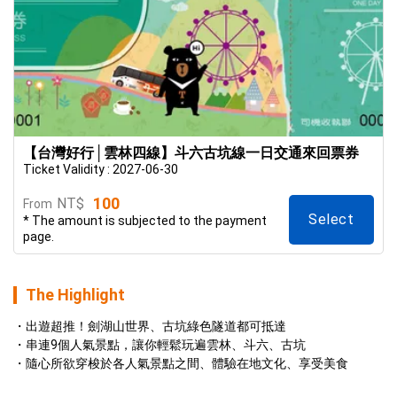
【台灣好行│雲林四線】斗六古坑線一日交通來回票券
Ticket Validity : 2027-06-30
100
NT$
From
Select
* The amount is subjected to the payment
page.
The Highlight
出遊超推！劍湖山世界、古坑綠色隧道都可抵達
串連9個人氣景點，讓你輕鬆玩遍雲林、斗六、古坑
隨心所欲穿梭於各人氣景點之間、體驗在地文化、享受美食