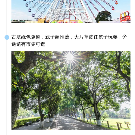
古坑綠色隧道，親子超推薦，大片草皮任孩子玩耍，旁
邊還有市集可逛