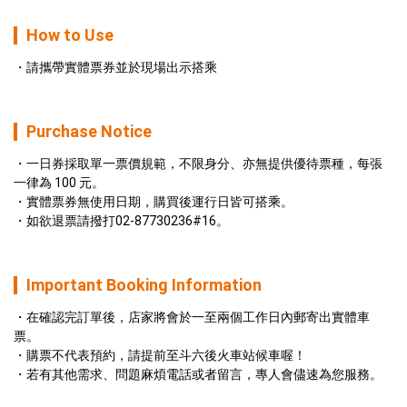
How to Use
請攜帶實體票券並於現場出示搭乘
Purchase Notice
一日券採取單一票價規範，不限身分、亦無提供優待票種，每張
一律為 100 元。
實體票券無使用日期，購買後運行日皆可搭乘。
如欲退票請撥打02-87730236#16。
Important Booking Information
在確認完訂單後，店家將會於一至兩個工作日內郵寄出實體車
票。
購票不代表預約，請提前至斗六後火車站候車喔！
若有其他需求、問題麻煩電話或者留言，專人會儘速為您服務。