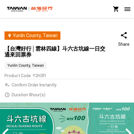
Yunlin County, Taiwan
Share
【台灣好行│雲林四線】斗六古坑線一日交
通來回票券
Yunlin County, Taiwan
Product Code
:
Y2H3FI
Confirm Order Instantly
Duration 8hour(s)