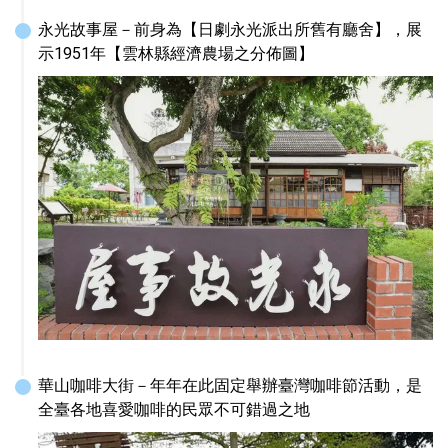
永光故事屋－前身為【日劇永光派出所舊有廳舍】，展
示1951年【雲林縣經濟農場之分佈圖】
華山咖啡大街－年年在此固定舉辦臺灣咖啡節活動，是
全臺各地喜愛咖啡的民眾不可錯過之地