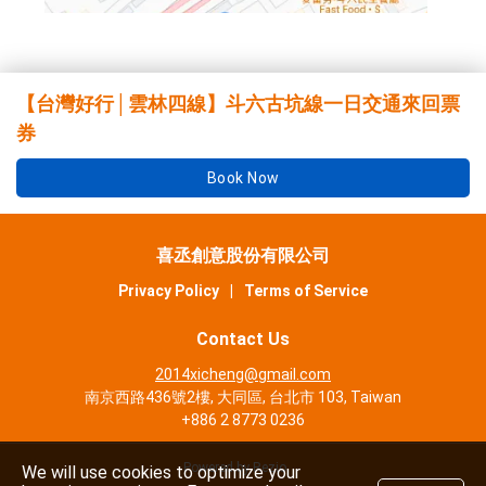
【台灣好行│雲林四線】斗六古坑線一日交通來回票
券
Book Now
喜丞創意股份有限公司
Privacy Policy
|
Terms of Service
Contact Us
2014xicheng@gmail.com
南京西路436號2樓, 大同區, 台北市 103, Taiwan
+886 2 8773 0236
Powered by Rezio
We will use cookies to optimize your