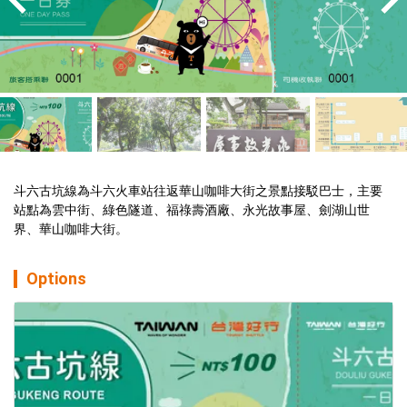
斗六古坑線為斗六火車站往返華山咖啡大街之景點接駁巴士，主要
站點為雲中街、綠色隧道、福祿壽酒廠、永光故事屋、劍湖山世
界、華山咖啡大街。
Options