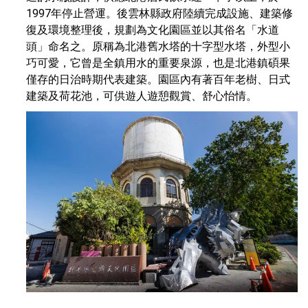
1997年停止營運。後雲林縣政府陸續完成設施、建築修
復及環境整理後，規劃為文化園區並以其俗名「水道
頭」命名之。原稱為北港舊水塔的十字型水塔，外型小
巧可愛，它曾是全鎮用水的重要泉源，也是北港鎮碩果
僅存的日治時期代表建築。園區內有著百年老樹、日式
建築及荷花池，可供遊人遊憩觀賞、舒心怡情。