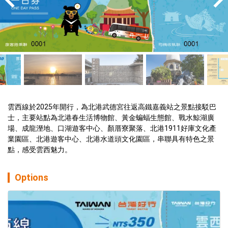
雲西線於2025年開行，為北港武德宮往返高鐵嘉義站之景點接駁巴
士，主要站點為北港春生活博物館、黃金蝙蝠生態館、戰水鯨湖廣
場、成龍溼地、口湖遊客中心、顏厝寮聚落、北港1911好庫文化產
業園區、北港遊客中心、北港水道頭文化園區，串聯具有特色之景
點，感受雲西魅力。
Options