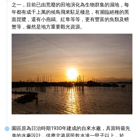
之一，目前已由荒廢的田地演化為生物群集的濕地，每
年都有成千上萬的候鳥飛來駐足棲息，有瀕臨絕種的黑
面琵鷺，還有小燕鷗、紅隼等等，更有豐富的魚類及螃
蟹等，儼然是地方重要觀光資源。
園區原為日治時期1930年建成的自來水廠，具當時最先
進的水廠設計，供應北港居民飲水達一甲子以上，於 