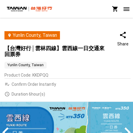
Yunlin County, Taiwan
Share
【台灣好行│雲林四線】雲西線一日交通來
回票券
Yunlin County, Taiwan
Product Code
:
KKDPQQ
Confirm Order Instantly
Duration 6hour(s)