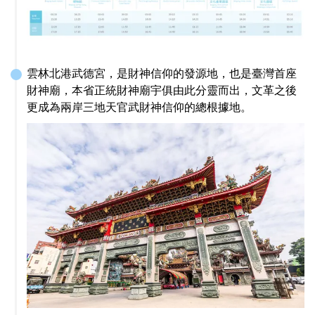
雲林北港武德宮，是財神信仰的發源地，也是臺灣首座
財神廟，本省正統財神廟宇俱由此分靈而出，文革之後
更成為兩岸三地天官武財神信仰的總根據地。