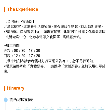
The Experience
【台灣好行-雲西線】

北港武德宮 - 北港春生活博物館 - 黃金蝙蝠生態館 - 戰水鯨湖廣場 - 
成龍溼地 - 口湖遊客中心 - 顏厝寮聚落 - 北港1911好庫文化產業園區 
- 北港遊客中心 - 北港水道頭文化園區 - 高鐵嘉義站。
※班車時間

去程：08：30、13：30

回程：12：20、17：20

（發車時刻表請參考雲林好行官網公告為主，恕不另行通知）

※購買後將寄出「實體票券」，請攜帶「實體票券」並於現場出示搭
乘。
Itinerary
雲西線時刻表